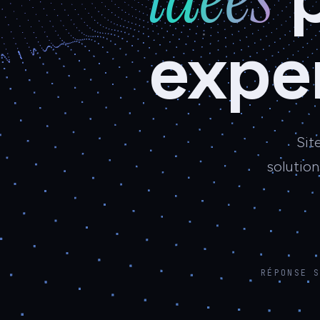
expe
Sit
solution
RÉPONSE 