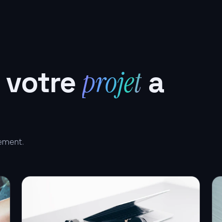
 votre
projet
a
iement.
Site e-commerce
Des boutiques en ligne qui font vendre.