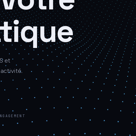
tique
S et
activité.
NGAGEMENT