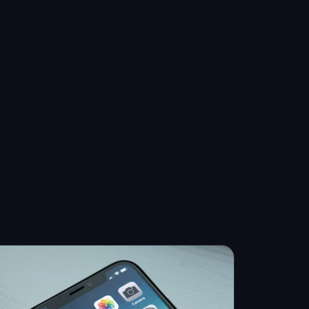
Application mobile
Applications iOS & Android performantes.