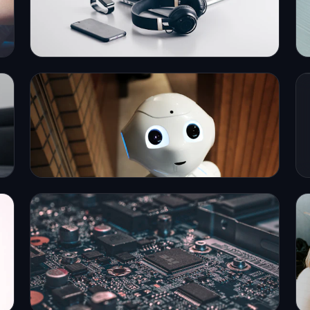
EN SAVOIR PLUS →
Intelligence artificielle
L'IA au service de votre activité.
EN SAVOIR PLUS →
Cloud, hébergement &
maintenance
Un système toujours disponible.
EN SAVOIR PLUS →