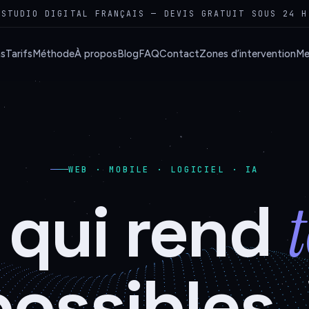
STUDIO DIGITAL FRANÇAIS — DEVIS GRATUIT SOUS 24 H
ns
Tarifs
Méthode
À propos
Blog
FAQ
Contact
Zones d’intervention
Me
WEB · MOBILE · LOGICIEL · IA
e qui rend
ossibles.