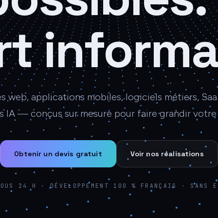
rt informa
es web, applications mobiles, logiciels métiers, Saa
s IA — conçus sur mesure pour faire grandir votre 
Obtenir un devis gratuit
Voir nos réalisations
SOUS 24 H · DÉVELOPPEMENT 100 % FRANÇAIS · SANS E