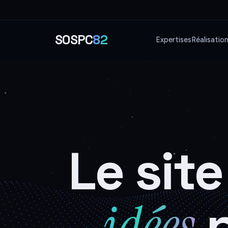
SOSPC
82
Expertises
Réalisatio
Le sit
idées
p