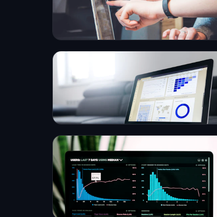
convertir.
EN SAVOIR PLUS →
Logiciel métier, ERP & CRM
Des logiciels taillés pour vos processus.
EN SAVOIR PLUS →
Référencement SEO
Captez un trafic qualifié sur Google.
EN SAVOIR PLUS →